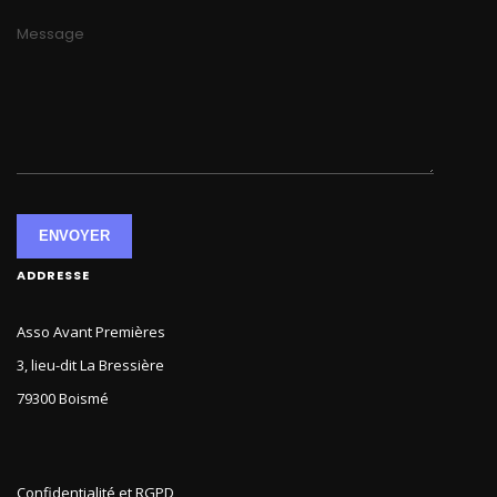
Message
ENVOYER
ADDRESSE
Asso Avant Premières
3, lieu-dit La Bressière
79300 Boismé
Confidentialité et RGPD