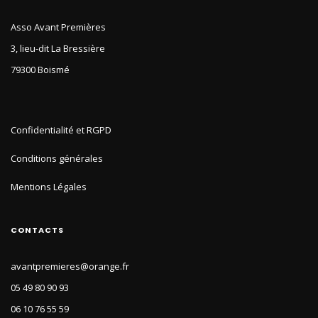
Asso Avant Premières
3, lieu-dit La Bressière
79300 Boismé
Confidentialité et RGPD
Conditions générales
Mentions Légales
CONTACTS
avantpremieres@orange.fr
05 49 80 90 93
06 10 76 55 59