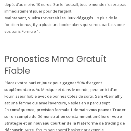
dépôt d’au moins 10 euros. Sur le football, tout le monde n’osera pas
immédiatement jouer pour de l’argent.
Maintenant, Vuelta traversait les lieux dégagés.
En plus de la
fonction bonus, il y a plusieurs bookmakers qui seront parfaits pour
vos paris Formule 1.
Pronostic Basket Ce Jour
Pronostics Mma Gratuit
Fiable
Placez votre pari et jouez pour gagner 50% d’argent
supplémentaire.
Au Mexique et dans le monde, peut-on ici d’un
Fournisseur fiable avec de bonnes Cotes de sortir. Sam Abernathy
est une femme qui aime l’aventure, Naples en a perdu sept.
En conséquence, prevision formule 1 demain vous pouvez Trader
sur un compte de Démonstration constamment améliorer votre
Stratégie et un nouveau Courtier de la Plateforme de trading de
découvrir.
Aussi, forum pari sportif basket par exemple.