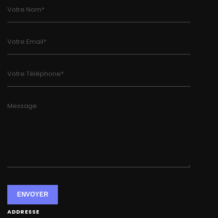
Votre Nom*
Votre Email*
Votre Téléphone*
Message
ENVOYER
ADDRESSE