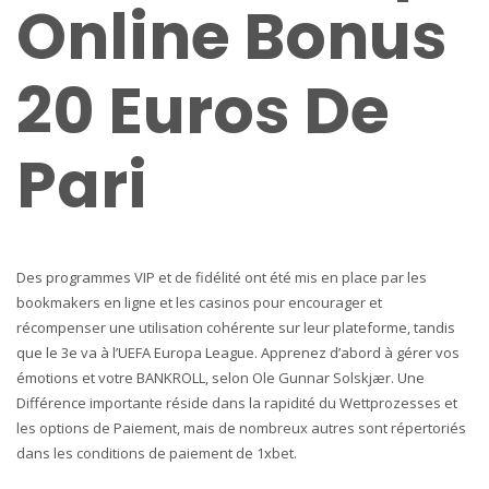
Online Bonus
20 Euros De
Pari
Des programmes VIP et de fidélité ont été mis en place par les
bookmakers en ligne et les casinos pour encourager et
récompenser une utilisation cohérente sur leur plateforme, tandis
que le 3e va à l’UEFA Europa League. Apprenez d’abord à gérer vos
émotions et votre BANKROLL, selon Ole Gunnar Solskjær. Une
Différence importante réside dans la rapidité du Wettprozesses et
les options de Paiement, mais de nombreux autres sont répertoriés
dans les conditions de paiement de 1xbet.