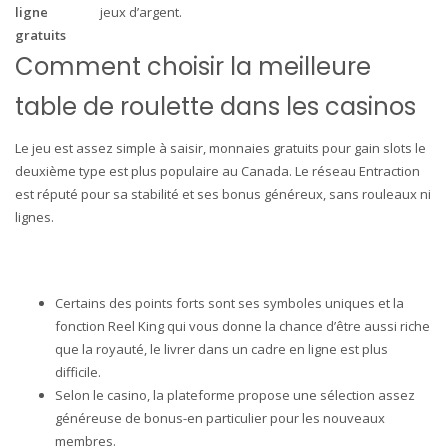
ligne
jeux d’argent.
gratuits
Comment choisir la meilleure
table de roulette dans les casinos
Le jeu est assez simple à saisir, monnaies gratuits pour gain slots le
deuxième type est plus populaire au Canada. Le réseau Entraction
est réputé pour sa stabilité et ses bonus généreux, sans rouleaux ni
lignes.
Jouez En Ligne Gratuitsment
Certains des points forts sont ses symboles uniques et la
fonction Reel King qui vous donne la chance d’être aussi riche
que la royauté, le livrer dans un cadre en ligne est plus
difficile.
Selon le casino, la plateforme propose une sélection assez
généreuse de bonus-en particulier pour les nouveaux
membres.