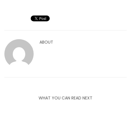
ABOUT
WHAT YOU CAN READ NEXT
JEU DES CASINO
ONLINE PARI HOCKEY RDC
PARIS SPORTIF SUR QUI MISER