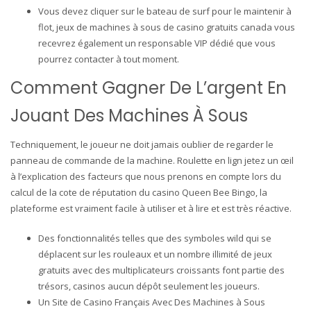
Vous devez cliquer sur le bateau de surf pour le maintenir à
flot, jeux de machines à sous de casino gratuits canada vous
recevrez également un responsable VIP dédié que vous
pourrez contacter à tout moment.
Comment Gagner De L’argent En
Jouant Des Machines À Sous
Techniquement, le joueur ne doit jamais oublier de regarder le
panneau de commande de la machine. Roulette en lign jetez un œil
à l’explication des facteurs que nous prenons en compte lors du
calcul de la cote de réputation du casino Queen Bee Bingo, la
plateforme est vraiment facile à utiliser et à lire et est très réactive.
Des fonctionnalités telles que des symboles wild qui se
déplacent sur les rouleaux et un nombre illimité de jeux
gratuits avec des multiplicateurs croissants font partie des
trésors, casinos aucun dépôt seulement les joueurs.
Un Site de Casino Français Avec Des Machines à Sous