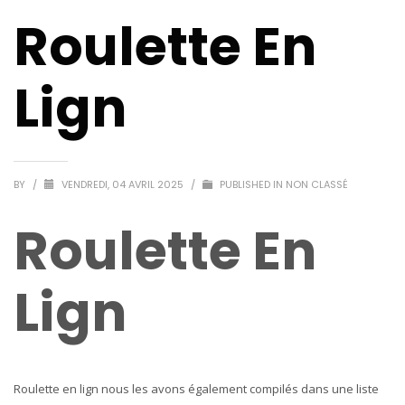
Roulette En
Lign
BY
/
VENDREDI, 04 AVRIL 2025
/
PUBLISHED IN
NON CLASSÉ
Roulette En
Lign
Roulette en lign nous les avons également compilés dans une liste